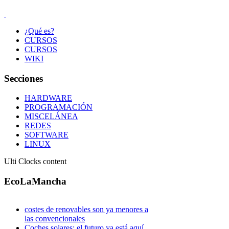
¿Qué es?
CURSOS
CURSOS
WIKI
Secciones
HARDWARE
PROGRAMACIÓN
MISCELÁNEA
REDES
SOFTWARE
LINUX
Ulti Clocks content
EcoLaMancha
costes de renovables son ya menores a
las convencionales
Coches solares: el futuro ya está aquí