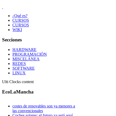
¿Qué es?
CURSOS
CURSOS
WIKI
Secciones
HARDWARE
PROGRAMACIÓN
MISCELÁNEA
REDES
SOFTWARE
LINUX
Ulti Clocks content
EcoLaMancha
costes de renovables son ya menores a
las convencionales
Coches solares: el futuro ya está aquí