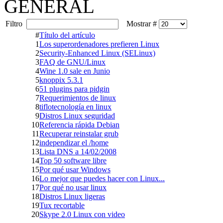
GENERAL
Filtro
Mostrar #
#
Título del artículo
1
Los superordenadores prefieren Linux
2
Security-Enhanced Linux (SELinux)
3
FAQ de GNU/Linux
4
Wine 1.0 sale en Junio
5
knoppix 5.3.1
6
51 plugins para pidgin
7
Requerimientos de linux
8
tiflotecnología en linux
9
Distros Linux seguridad
10
Referencia rápida Debian
11
Recuperar reinstalar grub
12
independizar el /home
13
Lista DNS a 14/02/2008
14
Top 50 software libre
15
Por qué usar Windows
16
Lo mejor que puedes hacer con Linux...
17
Por qué no usar linux
18
Distros Linux ligeras
19
Tux recortable
20
Skype 2.0 Linux con video