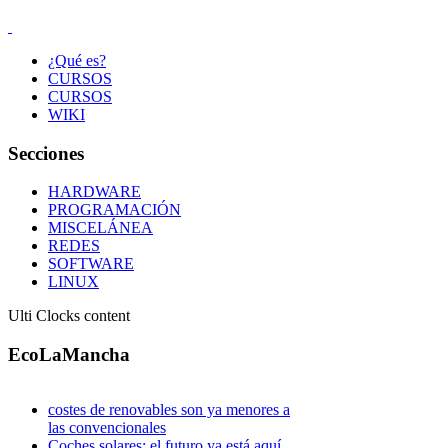
¿Qué es?
CURSOS
CURSOS
WIKI
Secciones
HARDWARE
PROGRAMACIÓN
MISCELÁNEA
REDES
SOFTWARE
LINUX
Ulti Clocks content
EcoLaMancha
costes de renovables son ya menores a
las convencionales
Coches solares: el futuro ya está aquí